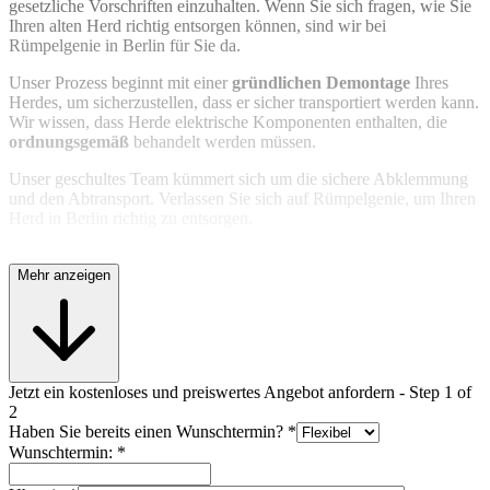
gesetzliche Vorschriften einzuhalten. Wenn Sie sich fragen, wie Sie
Weg stehen. Wir kümmern uns um die
sichere
Ihren alten Herd richtig entsorgen können, sind wir bei
Abfallentsorgung
in Berlin und sorgen dafür, dass sie
Rümpelgenie in Berlin für Sie da.
umweltfreundlich verarbeitet werden.
Unser Prozess beginnt mit einer
gründlichen
Demontage
Ihres
Herdes, um sicherzustellen, dass er sicher transportiert werden kann.
Wir wissen, dass Herde elektrische Komponenten enthalten, die
ordnungsgemäß
behandelt werden müssen.
Unser geschultes Team kümmert sich um die sichere Abklemmung
und den Abtransport. Verlassen Sie sich auf Rümpelgenie, um Ihren
Herd in Berlin richtig zu entsorgen.
Mehr anzeigen
Jetzt ein kostenloses und preiswertes Angebot anfordern
-
Step
1
of
2
Haben Sie bereits einen Wunschtermin?
*
Wunschtermin:
*