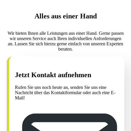
Ziegelentsorgung
: Alte Ziegelsteine können schwer und
Alles aus einer Hand
sperrig sein. Wir helfen Ihnen dabei, sie loszuwerden und
sorgen für eine umweltfreundliche Verarbeitung.
Wir bieten Ihnen alle Leistungen aus einer Hand. Gerne passen
wir unseren Service auch Ihren individuellen Anforderungen
an. Lassen Sie sich hierzu gerne einfach von unseren Experten
beraten.
Jetzt Kontakt aufnehmen
Rufen Sie uns noch heute an, senden Sie uns eine
Nachricht über das Kontaktformular oder auch eine E-
Mail!