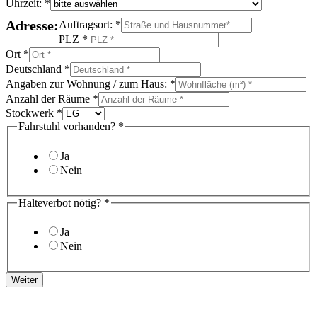
Uhrzeit:
*
Farben entsorgen
: Die Entsorgung von Farben und Lacken
Adresse:
Auftragsort:
*
erfordert besondere Vorsicht. Unsere Experten kümmern sich
PLZ
*
darum, dass diese Materialien umweltfreundlich entsorgt
werden.
Ort
*
Deutschland
*
Angaben zur Wohnung / zum Haus:
*
Anzahl der Räume
*
Stockwerk
*
Fahrstuhl vorhanden?
*
Ja
Nein
Halteverbot nötig?
*
Ja
Nein
Weiter