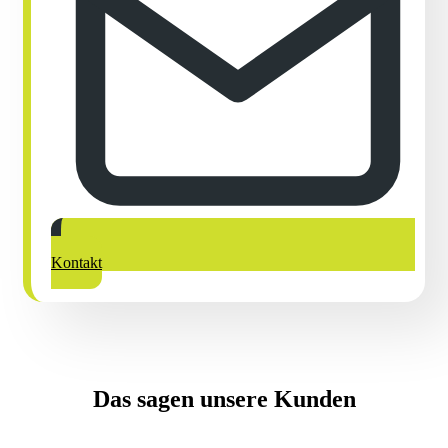
Bodenaushub entsorgen
: Bei Bauprojekten fällt oft
Bodenaushub an. Wir bieten die Entsorgung von
Bodenaushub und sorgen dafür, dass er
sachgemäß
behandelt
wird.
Warum sich mit der
Entsorgung von Elektroschrott
herumschlagen,
wenn Rümpelgenie Ihnen diese
Last
abnehmen
kann?
Kontaktieren Sie uns noch heute, um Ihren alten Herd in Berlin
problemlos
und
verantwortungsvoll
zu entsorgen.
Kontakt
Das sagen
unsere Kunden