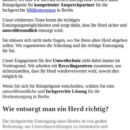
Entsorgung
von Bauschutt, egal ob es sich um
Rümpelgenie Ihr
kompetenter
Ansprechpartner
für die
Abbruchmaterialien oder Baumaterialreste handelt.
fachgerechte
Müllentsorgung
in Berlin.
Unser erfahrenes Team kennt die richtigen
Entsorgungsmöglichkeiten und sorgt dafür, dass Ihr Herd sicher und
umweltfreundlich
entsorgt wird.
Sie müssen sich nicht mehr fragen, wo Sie Ihren alten Herd abgeben
sollen. Wir organisieren die Abholung und die richtige Entsorgung
für Sie.
Unser Engagement für den
Umweltschutz
steht dabei immer im
Vordergrund. Wir arbeiten mit
Recyclingzentren
zusammen, um
sicherzustellen, dass Ihr Herd wiederverwertet wird, soweit dies
möglich ist.
Wenn Sie sich für Rümpelgenie entscheiden, wählen Sie eine
umweltfreundliche und
fachgerechte
Lösung
für die
Herdentsorgung in Berlin.
Wie entsorgt man ein Herd richtig?
Die fachgerechte Entsorgung eines Herdes ist von großer
Bedeutung, um Umweltauswirkungen zu minimieren und
Altfenster entsorgen
: Ihre alten Fenster müssen nicht im