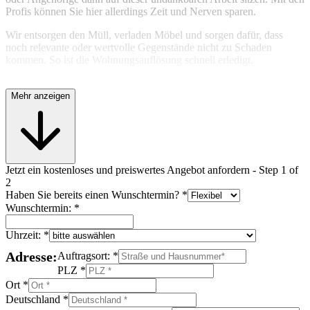
Profis können Sie hier allerdings Zeit und Nerven sparen.
Wir entsorgen den Müll, verladen Möbel und sorgen dafür, dass
noch relevante oder wertvolle Gegenstände nicht zu Schaden
kommen. So ist die Wohnungsauflösung schnell erledigt.
Mehr anzeigen
Jetzt ein kostenloses und preiswertes Angebot anfordern
-
Step
1
of
2
Haben Sie bereits einen Wunschtermin?
*
Wunschtermin:
*
Uhrzeit:
*
Adresse:
Auftragsort:
*
PLZ
*
Ort
*
Deutschland
*