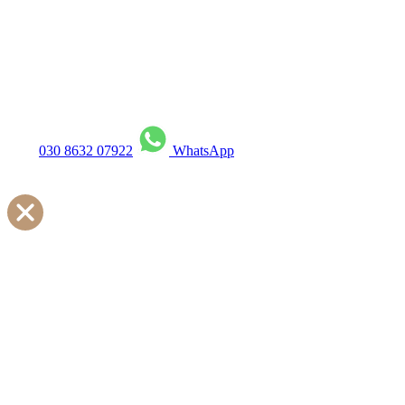
unverbindlich an
und lassen Sie sich kompetent beraten.
030 8632 07922
WhatsApp