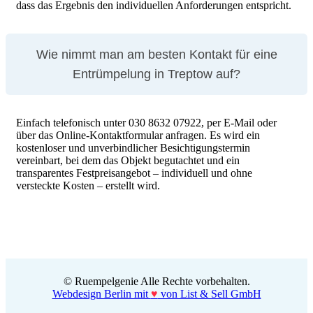
dass das Ergebnis den individuellen Anforderungen entspricht.
Wie nimmt man am besten Kontakt für eine
Entrümpelung in Treptow auf?
Einfach telefonisch unter 030 8632 07922, per E-Mail oder
über das Online-Kontaktformular anfragen. Es wird ein
kostenloser und unverbindlicher Besichtigungstermin
vereinbart, bei dem das Objekt begutachtet und ein
transparentes Festpreisangebot – individuell und ohne
versteckte Kosten – erstellt wird.
und vieles mehr
Das ist zum Beispiel nicht selten der Fall, wenn jemand aus den
©
Ruempelgenie Alle Rechte vorbehalten.
eigenen vier Wänden in ein Pflegeheim ziehen muss. Meist kann
Webdesign Berlin mit
♥
von List & Sell GmbH
dabei nur wenig mitgenommen werden. In der Folge kümmern sich
meist die Angehörigen um eine
Haushaltsauflösung
. Das ist oftmals